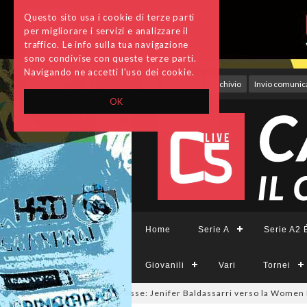
Questo sito usa i cookie di terze parti
per migliorare i servizi e analizzare il
traffico. Le info sulla tua navigazione
sono condivise con queste terze parti.
Navigando ne accetti l'uso dei cookie.
Accedi
Archivio
Invio comunica
OK
Home
Serie A
Serie A2 É
Giovanili
Vari
Tornei
mercato a tinte giallorosse: Jenifer Baldassarri verso la Women Roma