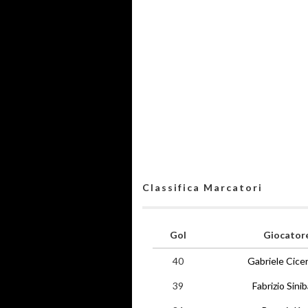
Classifica Marcatori
Gol
Giocator
40
Gabriele Cice
39
Fabrizio Sinib