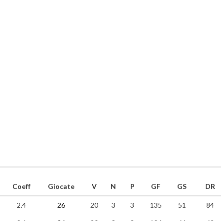
Coeff
Giocate
V
N
P
GF
GS
DR
2.4
26
20
3
3
135
51
84