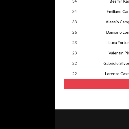
34
Besmir Kac
34
Emiliano Carl
33
Alessio Cam
26
Damiano Lo
23
Luca Fortu
23
Valentin Pi
22
Gabriele Silves
22
Lorenzo Cast