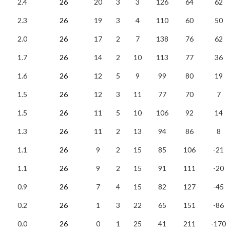
2.4
26
20
3
3
126
64
62
2.3
26
19
3
4
110
60
50
2.0
26
17
2
7
138
76
62
1.7
26
14
2
10
113
77
36
1.6
26
12
5
9
99
80
19
1.5
26
12
3
11
77
70
7
1.5
26
11
5
10
106
92
14
1.3
26
11
2
13
94
86
8
1.1
26
9
2
15
85
106
-21
1.1
26
9
2
15
91
111
-20
0.9
26
7
4
15
82
127
-45
0.2
26
1
3
22
65
151
-86
0.0
26
0
1
25
41
211
-170