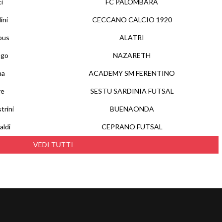
i
FC PALOMBARA
ini
CECCANO CALCIO 1920
pus
ALATRI
ngo
NAZARETH
na
ACADEMY SM FERENTINO
re
SESTU SARDINIA FUTSAL
trini
BUENAONDA
aldi
CEPRANO FUTSAL
VEDI TUTTI