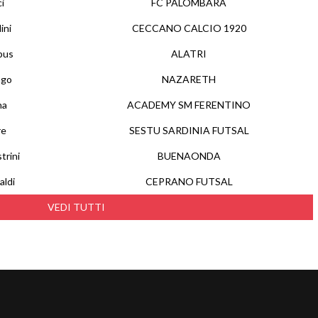
i
FC PALOMBARA
ini
CECCANO CALCIO 1920
pus
ALATRI
ngo
NAZARETH
na
ACADEMY SM FERENTINO
re
SESTU SARDINIA FUTSAL
trini
BUENAONDA
aldi
CEPRANO FUTSAL
VEDI TUTTI