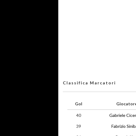
Classifica Marcatori
Gol
Giocator
40
Gabriele Cice
39
Fabrizio Sinib