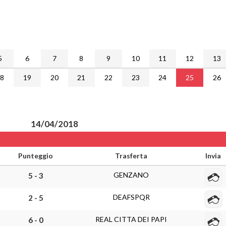
5
6
7
8
9
10
11
12
13
18
19
20
21
22
23
24
25
26
14/04/2018
Punteggio
Trasferta
Invia
GENZANO
5 - 3
DEAFSPQR
2 - 5
REAL CITTA DEI PAPI
6 - 0