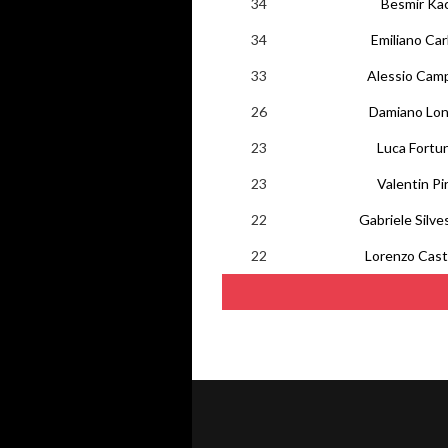
34
Besmir Kac
34
Emiliano Carl
33
Alessio Cam
26
Damiano Lo
23
Luca Fortu
23
Valentin Pi
22
Gabriele Silves
22
Lorenzo Cast