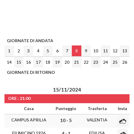
GIORNATE DI ANDATA
1
2
3
4
5
6
7
8
9
10
11
12
13
14
15
16
17
18
19
20
21
22
23
24
25
26
GIORNATE DI RITORNO
15/11/2024
ORE : 21:00
Casa
Punteggio
Trasferta
Invia
CAMPUS APRILIA
VALENTIA
10 - 5
FIUMICINO 1926
EDILISA
4 - 1