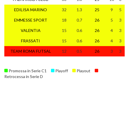
EDILISA MARINO
32
1.3
25
9
5
1
EMMESSE SPORT
18
0.7
26
5
3
1
VALENTIA
15
0.6
26
4
3
1
FRASSATI
15
0.6
26
4
3
1
TEAM ROMA FUTSAL
12
0.5
26
3
3
2
Promossa in Serie C1
Playoff
Playout
Retrocessa in Serie D