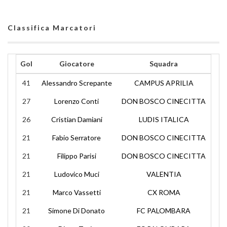
Classifica Marcatori
Gol
Giocatore
Squadra
41
Alessandro Screpante
CAMPUS APRILIA
27
Lorenzo Conti
DON BOSCO CINECITTA
26
Cristian Damiani
LUDIS ITALICA
21
Fabio Serratore
DON BOSCO CINECITTA
21
Filippo Parisi
DON BOSCO CINECITTA
21
Ludovico Muci
VALENTIA
21
Marco Vassetti
CX ROMA
21
Simone Di Donato
FC PALOMBARA