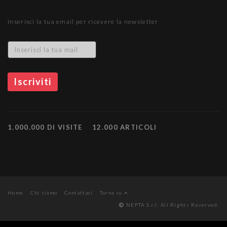
Inserisci la tua email per ricevere la newsletter
1.000.000 DI VISITE
12.000 ARTICOLI
Home
Chi siamo
Contattaci
Torna su
NEPTA S.r.l. All Rights Reserved.