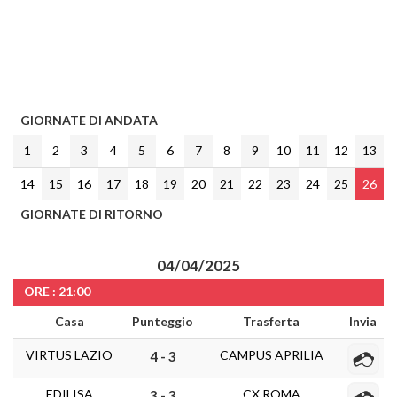
GIORNATE DI ANDATA
1
2
3
4
5
6
7
8
9
10
11
12
13
14
15
16
17
18
19
20
21
22
23
24
25
26
GIORNATE DI RITORNO
04/04/2025
ORE : 21:00
Casa
Punteggio
Trasferta
Invia
VIRTUS LAZIO
CAMPUS APRILIA
4 - 3
EDILISA
CX ROMA
3 - 3