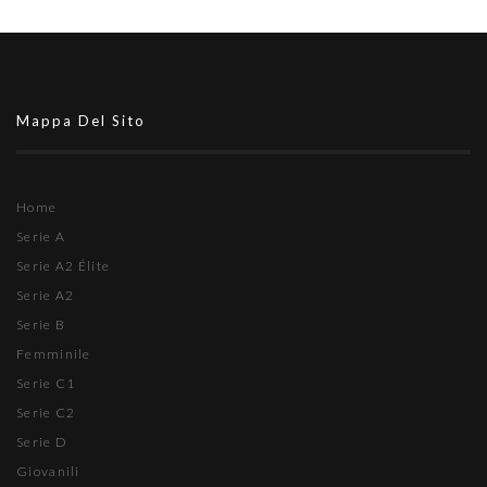
Mappa Del Sito
Home
Serie A
Serie A2 Élite
Serie A2
Serie B
Femminile
Serie C1
Serie C2
Serie D
Giovanili