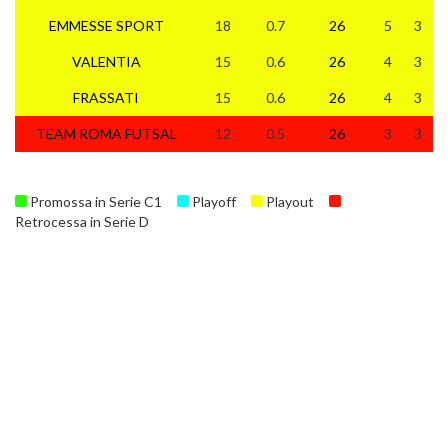
EMMESSE SPORT
18
0.7
26
5
3
1
VALENTIA
15
0.6
26
4
3
1
FRASSATI
15
0.6
26
4
3
1
TEAM ROMA FUTSAL
12
0.5
26
3
3
2
Promossa in Serie C1
Playoff
Playout
Retrocessa in Serie D