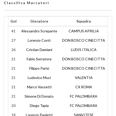
Classifica Marcatori
Gol
Giocatore
Squadra
41
Alessandro Screpante
CAMPUS APRILIA
27
Lorenzo Conti
DON BOSCO CINECITTA
26
Cristian Damiani
LUDIS ITALICA
21
Fabio Serratore
DON BOSCO CINECITTA
21
Filippo Parisi
DON BOSCO CINECITTA
21
Ludovico Muci
VALENTIA
21
Marco Vassetti
CX ROMA
21
Simone Di Donato
FC PALOMBARA
20
Diego Tapia
FC PALOMBARA
18
Lorenzo Paoletti
SANVITESE