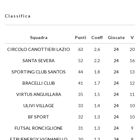
Classifica
Squadra
Punti
Coeff
Giocate
V
CIRCOLO CANOTTIERI LAZIO
63
2.6
24
20
SANTA SEVERA
52
2.2
24
16
SPORTING CLUB SANTOS
44
1.8
24
13
BRACELLI CLUB
41
1.7
24
12
VIRTUS ANGUILLARA
35
1.5
24
11
ULIVI VILLAGE
33
1.4
24
10
BF SPORT
32
1.3
24
10
FUTSAL RONCIGLIONE
31
1.3
24
9
ETRUENERGY VIGNANELLO
30
1.3
24
8