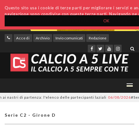
Questo sito usa i cookie di terze parti per migliorare i servizi e anal
navigazione sono condivise con queste terze parti. Navigando ne a
OK
Accedi
Archivio
Invio comunicati
Redazione
ri di partenza: l'elenco delle partecipanti laziali
06/08/2026
#SerieC2Fu
Serie C2 - Girone D