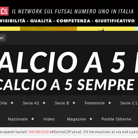
ti
lite
Serie A2
Serie B
Femminile
Serie C1
Nazionale
Video
Magazine
Partite Odierne
 laziali
06/08/2026
#SerieC2Futsal, 55 formazioni al via nel Lazio: la li