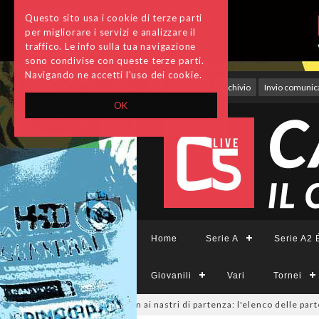
Questo sito usa i cookie di terze parti
per migliorare i servizi e analizzare il
traffico. Le info sulla tua navigazione
sono condivise con queste terze parti.
Navigando ne accetti l'uso dei cookie.
Accedi
Archivio
Invio comunica
OK
Home
Serie A
Serie A2 É
Giovanili
Vari
Tornei
minile, sono 14 i team ai nastri di partenza: l'elenco delle partecipanti