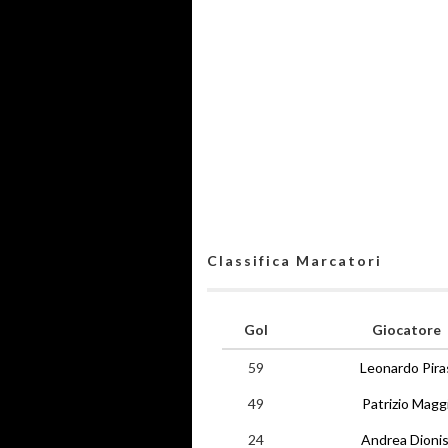
Classifica Marcatori
Gol
Giocatore
59
Leonardo Pira
49
Patrizio Magg
24
Andrea Dionis