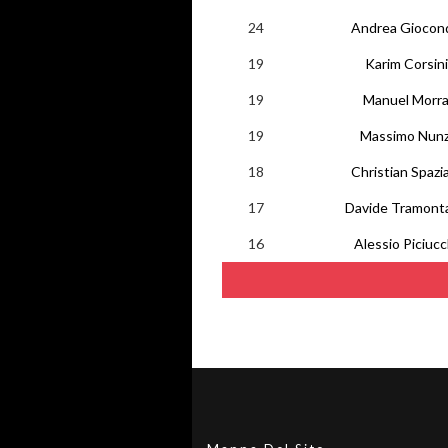
24
Andrea Giocon
19
Karim Corsini
19
Manuel Morr
19
Massimo Nunz
18
Christian Spazi
17
Davide Tramont
16
Alessio Piciucc