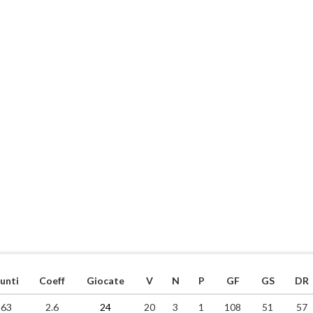
unti
Coeff
Giocate
V
N
P
GF
GS
DR
63
2.6
24
20
3
1
108
51
57