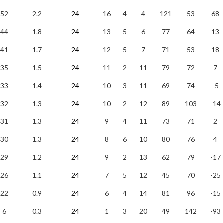
52
2.2
24
16
4
4
121
53
68
44
1.8
24
13
5
6
77
64
13
41
1.7
24
12
5
7
71
53
18
35
1.5
24
11
2
11
79
72
7
33
1.4
24
10
3
11
69
74
-5
32
1.3
24
10
2
12
89
103
-14
31
1.3
24
9
4
11
73
71
2
30
1.3
24
8
6
10
80
76
4
29
1.2
24
9
2
13
62
79
-17
26
1.1
24
7
5
12
45
70
-25
22
0.9
24
6
4
14
81
96
-15
6
0.3
24
1
3
20
49
142
-93