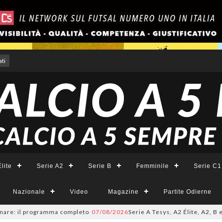
ti
lite
Serie A2
Serie B
Femminile
Serie C1
Nazionale
Video
Magazine
Partite Odierne
 il programma completo
07/08/2026
Serie A Tesys, A2 Élite, A2, B e B Fem