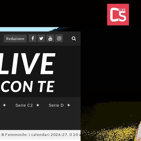
Redazione
Serie C2
Serie D
minile: i calendari 2026-27. Il 20 agosto la presentazione della Serie A