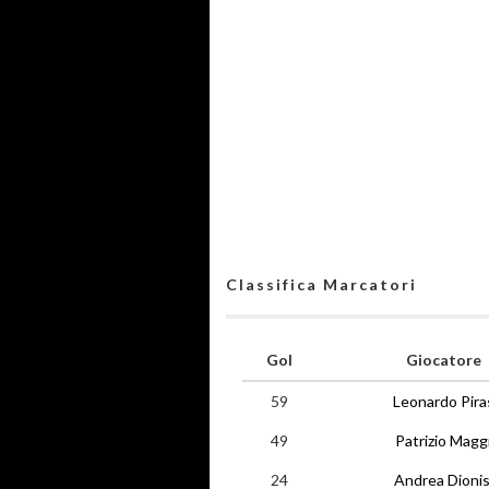
Classifica Marcatori
Gol
Giocatore
59
Leonardo Pira
49
Patrizio Magg
24
Andrea Dionis