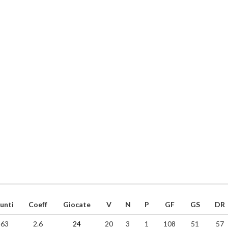
unti
Coeff
Giocate
V
N
P
GF
GS
DR
63
2.6
24
20
3
1
108
51
57