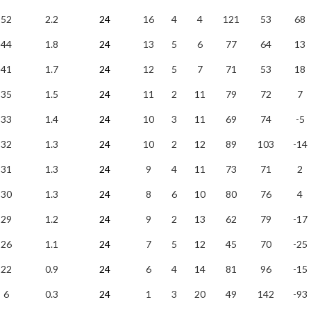
52
2.2
24
16
4
4
121
53
68
44
1.8
24
13
5
6
77
64
13
41
1.7
24
12
5
7
71
53
18
35
1.5
24
11
2
11
79
72
7
33
1.4
24
10
3
11
69
74
-5
32
1.3
24
10
2
12
89
103
-14
31
1.3
24
9
4
11
73
71
2
30
1.3
24
8
6
10
80
76
4
29
1.2
24
9
2
13
62
79
-17
26
1.1
24
7
5
12
45
70
-25
22
0.9
24
6
4
14
81
96
-15
6
0.3
24
1
3
20
49
142
-93