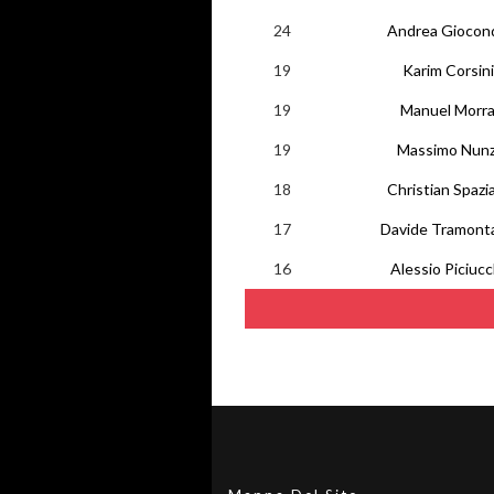
24
Andrea Giocon
19
Karim Corsini
19
Manuel Morr
19
Massimo Nunz
18
Christian Spazi
17
Davide Tramont
16
Alessio Piciucc