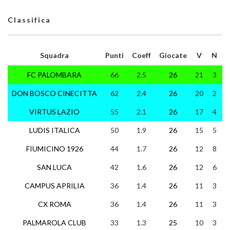
Classifica
Squadra
Punti
Coeff
Giocate
V
N
FC PALOMBARA
66
2.5
26
21
3
DON BOSCO CINECITTA
62
2.4
26
20
2
VIRTUS LAZIO
55
2.1
26
17
4
LUDIS ITALICA
50
1.9
26
15
5
FIUMICINO 1926
44
1.7
26
12
8
SAN LUCA
42
1.6
26
12
6
CAMPUS APRILIA
36
1.4
26
11
3
1
CX ROMA
36
1.4
26
11
3
1
PALMAROLA CLUB
33
1.3
25
10
3
1