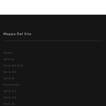
Mappa Del Sito
Home
Serie A
Serie A2 Élite
Serie A2
Serie B
Femminile
Serie C1
Serie C2
Serie D