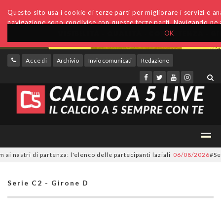
Questo sito usa i cookie di terze parti per migliorare i servizi e anal
navigazione sono condivise con queste terze parti. Navigando ne a
OK
Accedi
Archivio
Invio comunicati
Redazione
tri di partenza: l'elenco delle partecipanti laziali
06/08/2026
#SerieC2F
Serie C2 - Girone D