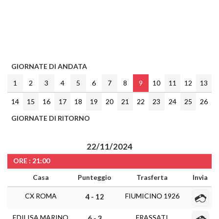
GIORNATE DI ANDATA
1
2
3
4
5
6
7
8
9
10
11
12
13
14
15
16
17
18
19
20
21
22
23
24
25
26
GIORNATE DI RITORNO
22/11/2024
ORE : 21:00
Casa
Punteggio
Trasferta
Invia
CX ROMA
FIUMICINO 1926
4 - 12
EDILISA MARINO
FRASSATI
6 - 3