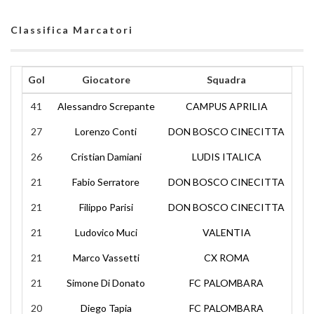
Classifica Marcatori
Gol
Giocatore
Squadra
41
Alessandro Screpante
CAMPUS APRILIA
27
Lorenzo Conti
DON BOSCO CINECITTA
26
Cristian Damiani
LUDIS ITALICA
21
Fabio Serratore
DON BOSCO CINECITTA
21
Filippo Parisi
DON BOSCO CINECITTA
21
Ludovico Muci
VALENTIA
21
Marco Vassetti
CX ROMA
21
Simone Di Donato
FC PALOMBARA
20
Diego Tapia
FC PALOMBARA