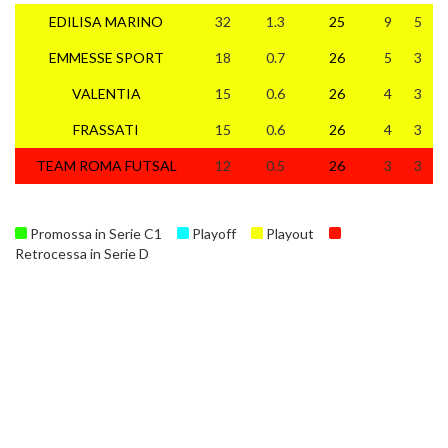
EDILISA MARINO
32
1.3
25
9
5
1
EMMESSE SPORT
18
0.7
26
5
3
1
VALENTIA
15
0.6
26
4
3
1
FRASSATI
15
0.6
26
4
3
1
TEAM ROMA FUTSAL
12
0.5
26
3
3
2
Promossa in Serie C1
Playoff
Playout
Retrocessa in Serie D