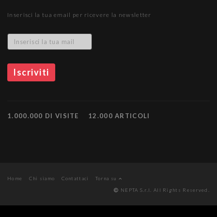
Inserisci la tua email per ricevere la newsletter
1.000.000 DI VISITE
12.000 ARTICOLI
Home
Chi siamo
Contattaci
Torna su
NEPTA S.r.l. All Rights Reserved.