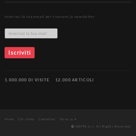
Inserisci la tua email per ricevere la newsletter
1.000.000 DI VISITE
12.000 ARTICOLI
Home
Chi siamo
Contattaci
Torna su
NEPTA S.r.l. All Rights Reserved.