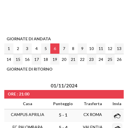
GIORNATE DI ANDATA
1
2
3
4
5
6
7
8
9
10
11
12
13
14
15
16
17
18
19
20
21
22
23
24
25
26
GIORNATE DI RITORNO
01/11/2024
ORE : 21:00
Casa
Punteggio
Trasferta
Invia
CAMPUS APRILIA
CX ROMA
5 - 1
FC PALOMBARA
VALENTIA
5 - 4