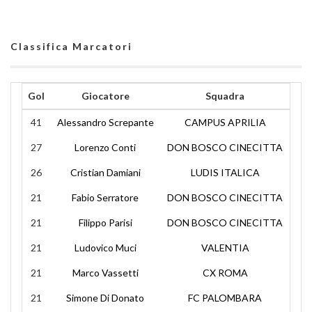
Classifica Marcatori
Gol
Giocatore
Squadra
41
Alessandro Screpante
CAMPUS APRILIA
27
Lorenzo Conti
DON BOSCO CINECITTA
26
Cristian Damiani
LUDIS ITALICA
21
Fabio Serratore
DON BOSCO CINECITTA
21
Filippo Parisi
DON BOSCO CINECITTA
21
Ludovico Muci
VALENTIA
21
Marco Vassetti
CX ROMA
21
Simone Di Donato
FC PALOMBARA