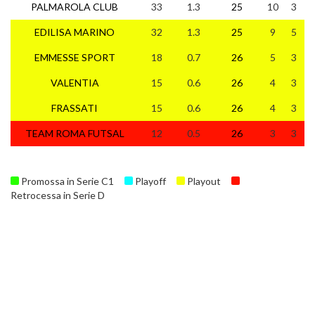
PALMAROLA CLUB
33
1.3
25
10
3
1
EDILISA MARINO
32
1.3
25
9
5
1
EMMESSE SPORT
18
0.7
26
5
3
1
VALENTIA
15
0.6
26
4
3
1
FRASSATI
15
0.6
26
4
3
1
TEAM ROMA FUTSAL
12
0.5
26
3
3
2
Promossa in Serie C1
Playoff
Playout
Retrocessa in Serie D