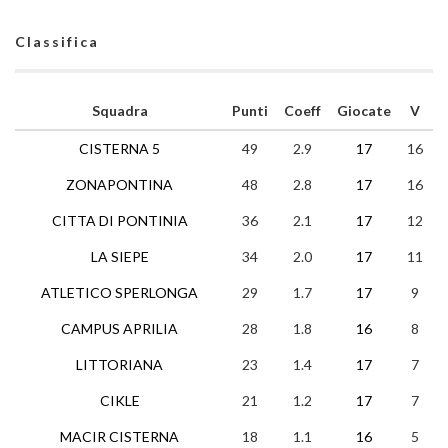
Classifica
Squadra
Punti
Coeff
Giocate
V
CISTERNA 5
49
2.9
17
16
ZONAPONTINA
48
2.8
17
16
CITTA DI PONTINIA
36
2.1
17
12
LA SIEPE
34
2.0
17
11
ATLETICO SPERLONGA
29
1.7
17
9
CAMPUS APRILIA
28
1.8
16
8
LITTORIANA
23
1.4
17
7
CIKLE
21
1.2
17
7
MACIR CISTERNA
18
1.1
16
5