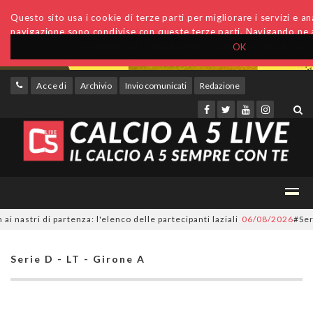
Questo sito usa i cookie di terze parti per migliorare i servizi e anal
navigazione sono condivise con queste terze parti. Navigando ne a
OK
Accedi
Archivio
Invio comunicati
Redazione
ri di partenza: l'elenco delle partecipanti laziali
06/08/2026
#SerieC2Fu
Serie D - LT - Girone A