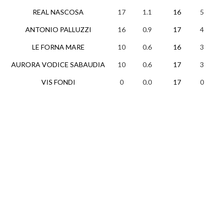
REAL NASCOSA
17
1.1
16
5
ANTONIO PALLUZZI
16
0.9
17
4
LE FORNA MARE
10
0.6
16
3
AURORA VODICE SABAUDIA
10
0.6
17
3
VIS FONDI
0
0.0
17
0