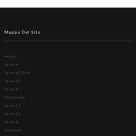
Mappa Del Sito
Home
Serie A
Serie A2 Élite
Serie A2
Serie B
Femminile
Serie C1
Serie C2
Serie D
Giovanili