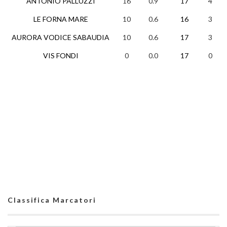
ANTONIO PALLUZZI
16
0.9
17
4
LE FORNA MARE
10
0.6
16
3
AURORA VODICE SABAUDIA
10
0.6
17
3
VIS FONDI
0
0.0
17
0
Classifica Marcatori