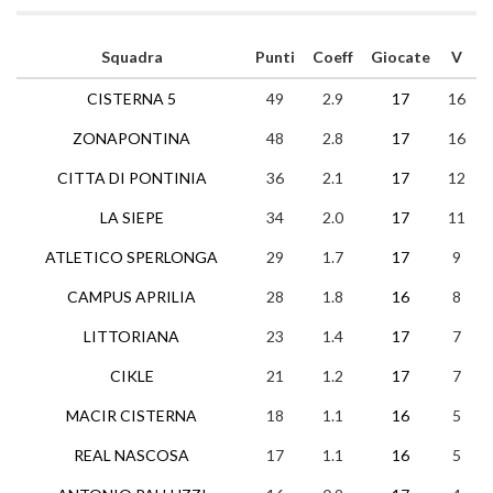
Squadra
Punti
Coeff
Giocate
V
CISTERNA 5
49
2.9
17
16
ZONAPONTINA
48
2.8
17
16
CITTA DI PONTINIA
36
2.1
17
12
LA SIEPE
34
2.0
17
11
ATLETICO SPERLONGA
29
1.7
17
9
CAMPUS APRILIA
28
1.8
16
8
LITTORIANA
23
1.4
17
7
CIKLE
21
1.2
17
7
MACIR CISTERNA
18
1.1
16
5
REAL NASCOSA
17
1.1
16
5