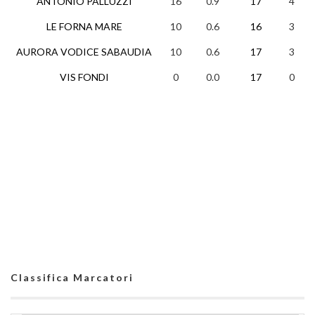
ANTONIO PALLUZZI
16
0.9
17
4
LE FORNA MARE
10
0.6
16
3
AURORA VODICE SABAUDIA
10
0.6
17
3
VIS FONDI
0
0.0
17
0
Classifica Marcatori