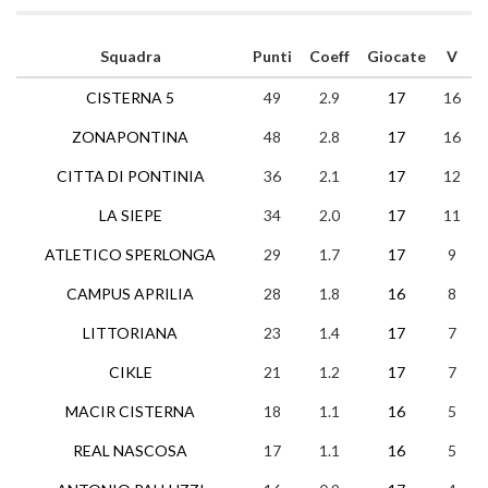
Squadra
Punti
Coeff
Giocate
V
CISTERNA 5
49
2.9
17
16
ZONAPONTINA
48
2.8
17
16
CITTA DI PONTINIA
36
2.1
17
12
LA SIEPE
34
2.0
17
11
ATLETICO SPERLONGA
29
1.7
17
9
CAMPUS APRILIA
28
1.8
16
8
LITTORIANA
23
1.4
17
7
CIKLE
21
1.2
17
7
MACIR CISTERNA
18
1.1
16
5
REAL NASCOSA
17
1.1
16
5