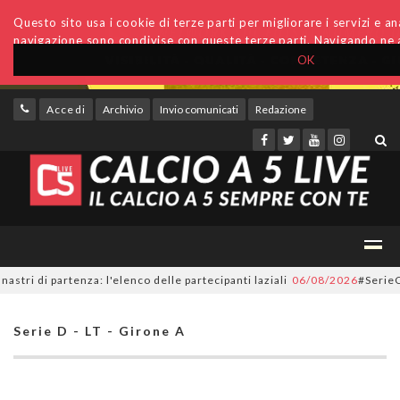
Questo sito usa i cookie di terze parti per migliorare i servizi e anal
navigazione sono condivise con queste terze parti. Navigando ne a
OK
Accedi
Archivio
Invio comunicati
Redazione
di partenza: l'elenco delle partecipanti laziali
06/08/2026
#SerieC2Futsa
Serie D - LT - Girone A