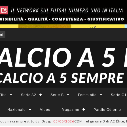
ti
lite
Serie A2
Serie B
Femminile
Serie C1
Nazionale
Video
Magazine
Partite Odierne
va in prestito dal Braga
05/08/2026
CDM nel girone B di A2 Élite, Fortuna