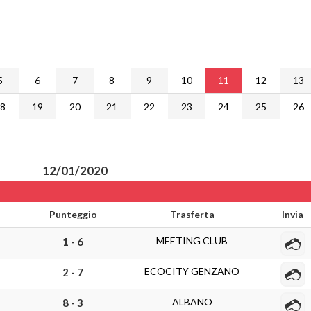
5
6
7
8
9
10
11
12
13
18
19
20
21
22
23
24
25
26
12/01/2020
Punteggio
Trasferta
Invia
MEETING CLUB
1 - 6
ECOCITY GENZANO
2 - 7
ALBANO
8 - 3