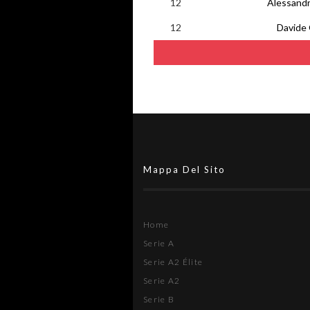
12
Alessandr
12
Davide 
Mappa Del Sito
Home
Serie A
Serie A2 Élite
Serie A2
Serie B