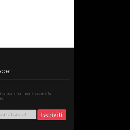
etter
i la tua email per ricevere la
ter