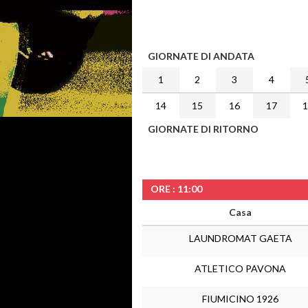
GIORNATE DI ANDATA
1
2
3
4
14
15
16
17
GIORNATE DI RITORNO
ORE : 11:00
Casa
LAUNDROMAT GAETA
ATLETICO PAVONA
FIUMICINO 1926