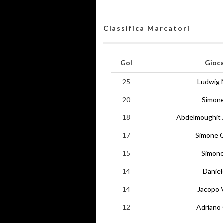
Classifica Marcatori
Gol
Gioc
25
Ludwig 
20
Simon
18
Abdelmoughit 
17
Simone C
15
Simone
14
Daniel
14
Jacopo V
12
Adriano