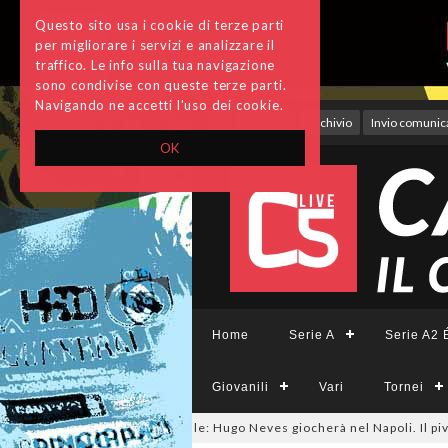
Questo sito usa i cookie di terze parti
per migliorare i servizi e analizzare il
traffico. Le info sulla tua navigazione
sono condivise con queste terze parti.
Navigando ne accetti l'uso dei cookie.
Accedi
Archivio
Invio comunica
OK
Home
Serie A
Serie A2 É
Giovanili
Vari
Tornei
salmercato, ora è ufficiale: Hugo Neves giocherà nel Napoli. Il pivot arri