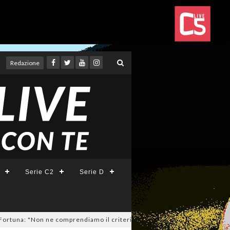
Redazione
Serie C2
Serie D
: "Non ne comprendiamo il criterio". E c'è l'ipotesi rinuncia!
04/08/20