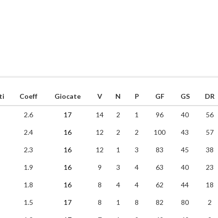
ti
Coeff
Giocate
V
N
P
GF
GS
DR
2.6
17
14
2
1
96
40
56
2.4
16
12
2
2
100
43
57
2.3
16
12
1
3
83
45
38
1.9
16
9
3
4
63
40
23
1.8
16
8
4
4
62
44
18
1.5
17
8
1
8
82
80
2