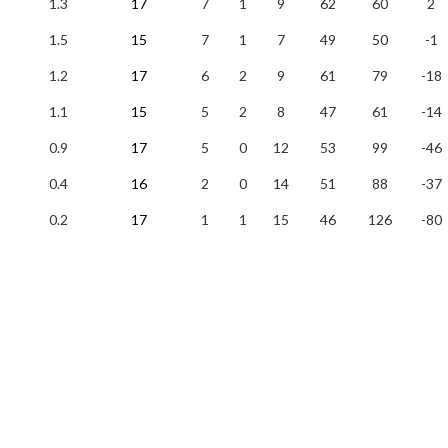
1.3
17
7
1
9
62
60
2
1.5
15
7
1
7
49
50
-1
1.2
17
6
2
9
61
79
-18
1.1
15
5
2
8
47
61
-14
0.9
17
5
0
12
53
99
-46
0.4
16
2
0
14
51
88
-37
0.2
17
1
1
15
46
126
-80