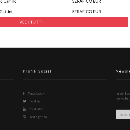
o Camillo
SERAFICO EUR
Gattini
SERAFICO EUR
VEDI TUTTI
Profili Social
Newsl
Facebook
Inserisc
newslet
Twitter
Youtube
Instagram