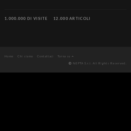
1.000.000 DI VISITE
12.000 ARTICOLI
Home
Chi siamo
Contattaci
Torna su
NEPTA S.r.l. All Rights Reserved.