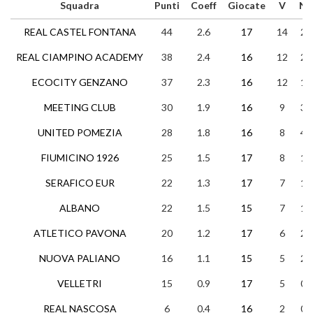
Squadra
Punti
Coeff
Giocate
V
N
REAL CASTEL FONTANA
44
2.6
17
14
2
REAL CIAMPINO ACADEMY
38
2.4
16
12
2
ECOCITY GENZANO
37
2.3
16
12
1
MEETING CLUB
30
1.9
16
9
3
UNITED POMEZIA
28
1.8
16
8
4
FIUMICINO 1926
25
1.5
17
8
1
SERAFICO EUR
22
1.3
17
7
1
ALBANO
22
1.5
15
7
1
ATLETICO PAVONA
20
1.2
17
6
2
NUOVA PALIANO
16
1.1
15
5
2
VELLETRI
15
0.9
17
5
0
REAL NASCOSA
6
0.4
16
2
0