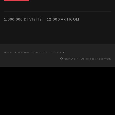
1.000.000 DI VISITE
12.000 ARTICOLI
Home
Chi siamo
Contattaci
Torna su
NEPTA S.r.l. All Rights Reserved.