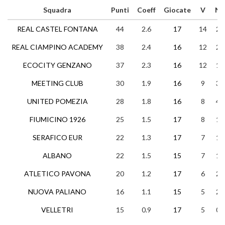
Squadra
Punti
Coeff
Giocate
V
N
REAL CASTEL FONTANA
44
2.6
17
14
2
REAL CIAMPINO ACADEMY
38
2.4
16
12
2
ECOCITY GENZANO
37
2.3
16
12
1
MEETING CLUB
30
1.9
16
9
3
UNITED POMEZIA
28
1.8
16
8
4
FIUMICINO 1926
25
1.5
17
8
1
SERAFICO EUR
22
1.3
17
7
1
ALBANO
22
1.5
15
7
1
ATLETICO PAVONA
20
1.2
17
6
2
NUOVA PALIANO
16
1.1
15
5
2
VELLETRI
15
0.9
17
5
0