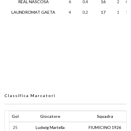
REAL NASCOSA
6
0.4
16
2
0
LAUNDROMAT GAETA
4
0.2
17
1
1
Classifica Marcatori
Gol
Giocatore
Squadra
25
Ludwig Martella
FIUMICINO 1926