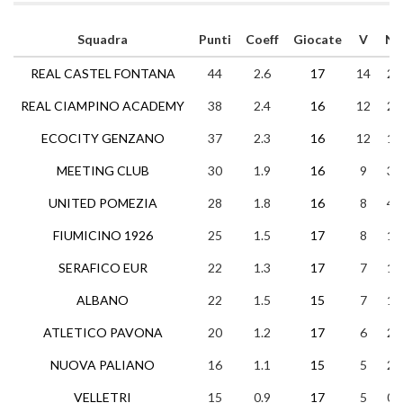
Squadra
Punti
Coeff
Giocate
V
N
REAL CASTEL FONTANA
44
2.6
17
14
2
REAL CIAMPINO ACADEMY
38
2.4
16
12
2
ECOCITY GENZANO
37
2.3
16
12
1
MEETING CLUB
30
1.9
16
9
3
UNITED POMEZIA
28
1.8
16
8
4
FIUMICINO 1926
25
1.5
17
8
1
SERAFICO EUR
22
1.3
17
7
1
ALBANO
22
1.5
15
7
1
ATLETICO PAVONA
20
1.2
17
6
2
NUOVA PALIANO
16
1.1
15
5
2
VELLETRI
15
0.9
17
5
0