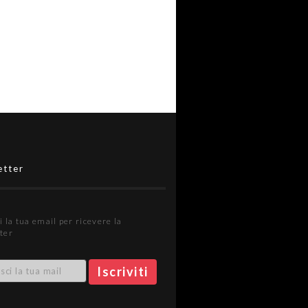
etter
i la tua email per ricevere la
ter