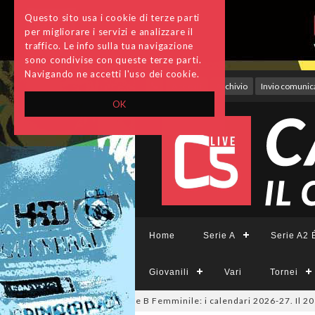
Questo sito usa i cookie di terze parti
per migliorare i servizi e analizzare il
traffico. Le info sulla tua navigazione
sono condivise con queste terze parti.
Navigando ne accetti l'uso dei cookie.
Accedi
Archivio
Invio comunica
OK
Home
Serie A
Serie A2 É
Giovanili
Vari
Tornei
 A Tesys, A2 Élite, A2, B e B Femminile: i calendari 2026-27. Il 20 agost