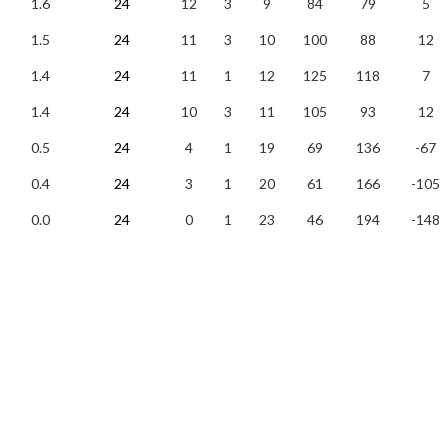
1.6
24
12
3
9
84
79
5
1.5
24
11
3
10
100
88
12
1.4
24
11
1
12
125
118
7
1.4
24
10
3
11
105
93
12
0.5
24
4
1
19
69
136
-67
0.4
24
3
1
20
61
166
-105
0.0
24
0
1
23
46
194
-148