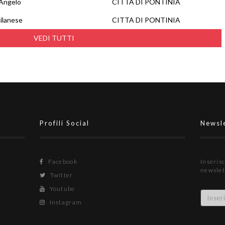
 Angelo
CITTA DI PONTINIA
ilanese
CITTA DI PONTINIA
VEDI TUTTI
Profili Social
Newsl
Facebook
Inserisc
newslet
Twitter
Youtube
Instagram