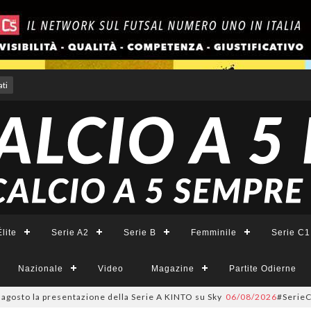
ti
lite
Serie A2
Serie B
Femminile
Serie C1
Nazionale
Video
Magazine
Partite Odierne
o la presentazione della Serie A KINTO su Sky
06/08/2026
#SerieCFemminil