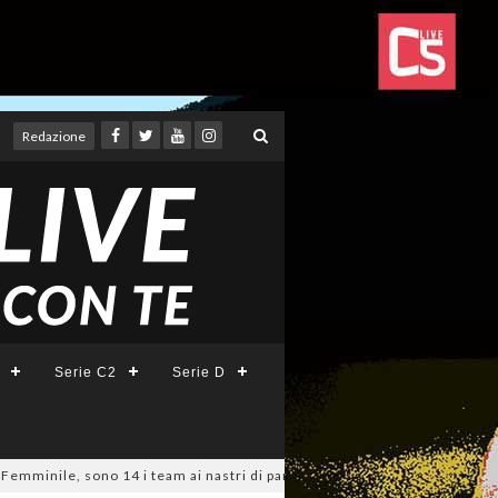
Redazione
Serie C2
Serie D
e, sono 14 i team ai nastri di partenza: l'elenco delle partecipanti lazi