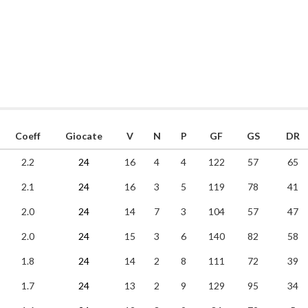
Coeff
Giocate
V
N
P
GF
GS
DR
2.2
24
16
4
4
122
57
65
2.1
24
16
3
5
119
78
41
2.0
24
14
7
3
104
57
47
2.0
24
15
3
6
140
82
58
1.8
24
14
2
8
111
72
39
1.7
24
13
2
9
129
95
34