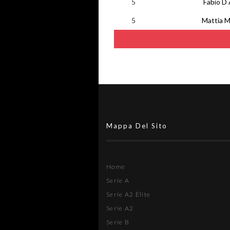
5
Fabio D
5
Mattia M
Mappa Del Sito
Home
Serie A
Serie A2 Élite
Serie A2
Serie B