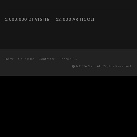
1.000.000 DI VISITE
12.000 ARTICOLI
Home
Chi siamo
Contattaci
Torna su
NEPTA S.r.l. All Rights Reserved.