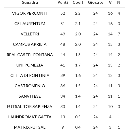
Squadra
Punti
Coeff
Giocate
V
N
P
VIGOR PERCONTI
52
2.2
24
16
4
4
CS LAURENTUM
51
2.1
24
16
3
5
VELLETRI
49
2.0
24
14
7
3
CAMPUS APRILIA
48
2.0
24
15
3
6
REAL CASTEL FONTANA
44
1.8
24
14
2
8
UNI POMEZIA
41
1.7
24
13
2
9
CITTA DI PONTINIA
39
1.6
24
12
3
9
CASTROMENIO
36
1.5
24
11
3
1
SANVITESE
34
1.4
24
11
1
1
FUTSAL TOR SAPIENZA
33
1.4
24
10
3
1
LAUNDROMAT GAETA
13
0.5
24
4
1
1
MATRIX FUTSAL
9
0.4
24
3
1
2