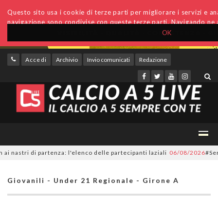
Questo sito usa i cookie di terze parti per migliorare i servizi e anal
navigazione sono condivise con queste terze parti. Navigando ne a
OK
Accedi
Archivio
Invio comunicati
Redazione
ri di partenza: l'elenco delle partecipanti laziali
06/08/2026
#SerieC2F
Giovanili - Under 21 Regionale - Girone A