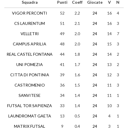
Squadra
Punti
Coeff
Giocate
V
N
P
VIGOR PERCONTI
52
2.2
24
16
4
4
CS LAURENTUM
51
2.1
24
16
3
5
VELLETRI
49
2.0
24
14
7
3
CAMPUS APRILIA
48
2.0
24
15
3
6
REAL CASTEL FONTANA
44
1.8
24
14
2
8
UNI POMEZIA
41
1.7
24
13
2
9
CITTA DI PONTINIA
39
1.6
24
12
3
9
CASTROMENIO
36
1.5
24
11
3
1
SANVITESE
34
1.4
24
11
1
1
FUTSAL TOR SAPIENZA
33
1.4
24
10
3
1
LAUNDROMAT GAETA
13
0.5
24
4
1
1
MATRIX FUTSAL
9
0.4
24
3
1
2