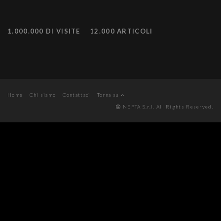
1.000.000 DI VISITE
12.000 ARTICOLI
Home
Chi siamo
Contattaci
Torna su
NEPTA S.r.l. All Rights Reserved.