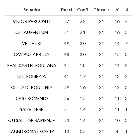
Squadra
Punti
Coeff
Giocate
V
N
P
VIGOR PERCONTI
52
2.2
24
16
4
4
CS LAURENTUM
51
2.1
24
16
3
5
VELLETRI
49
2.0
24
14
7
3
CAMPUS APRILIA
48
2.0
24
15
3
6
REAL CASTEL FONTANA
44
1.8
24
14
2
8
UNI POMEZIA
41
1.7
24
13
2
9
CITTA DI PONTINIA
39
1.6
24
12
3
9
CASTROMENIO
36
1.5
24
11
3
1
SANVITESE
34
1.4
24
11
1
1
FUTSAL TOR SAPIENZA
33
1.4
24
10
3
1
LAUNDROMAT GAETA
13
0.5
24
4
1
1