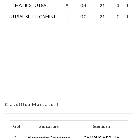
MATRIX FUTSAL
9
0.4
24
3
1
2
FUTSAL SETTECAMINI
1
0.0
24
0
1
2
Classifica Marcatori
Gol
Giocatore
Squadra
21
Alessandro Screpante
CAMPUS APRILIA