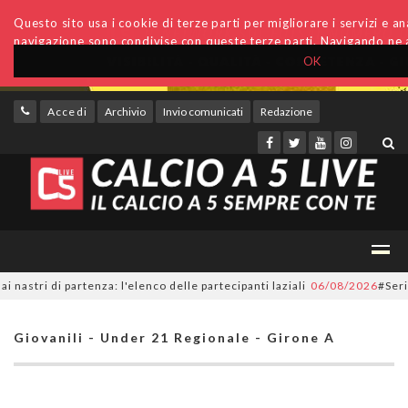
Questo sito usa i cookie di terze parti per migliorare i servizi e anal
navigazione sono condivise con queste terze parti. Navigando ne a
OK
Accedi
Archivio
Invio comunicati
Redazione
ri di partenza: l'elenco delle partecipanti laziali
06/08/2026
#SerieC2Fu
Giovanili - Under 21 Regionale - Girone A