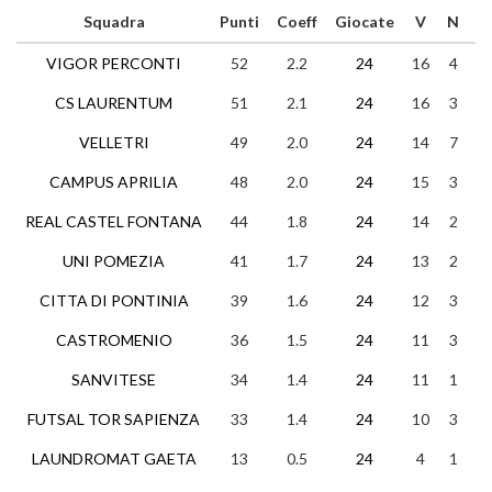
Squadra
Punti
Coeff
Giocate
V
N
P
VIGOR PERCONTI
52
2.2
24
16
4
4
CS LAURENTUM
51
2.1
24
16
3
5
VELLETRI
49
2.0
24
14
7
3
CAMPUS APRILIA
48
2.0
24
15
3
6
REAL CASTEL FONTANA
44
1.8
24
14
2
8
UNI POMEZIA
41
1.7
24
13
2
9
CITTA DI PONTINIA
39
1.6
24
12
3
9
CASTROMENIO
36
1.5
24
11
3
1
SANVITESE
34
1.4
24
11
1
1
FUTSAL TOR SAPIENZA
33
1.4
24
10
3
1
LAUNDROMAT GAETA
13
0.5
24
4
1
1