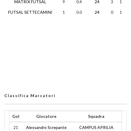
MATRIX FUTSAL
9
0.4
24
3
1
2
FUTSAL SETTECAMINI
1
0.0
24
0
1
2
Classifica Marcatori
Gol
Giocatore
Squadra
21
Alessandro Screpante
CAMPUS APRILIA