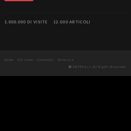
1.000.000 DI VISITE
12.000 ARTICOLI
Home
Chi siamo
Contattaci
Torna su
NEPTA S.r.l. All Rights Reserved.