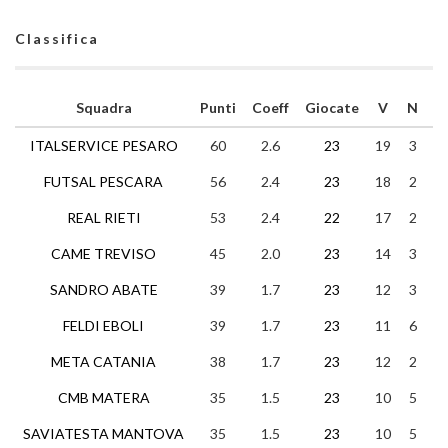
Classifica
Squadra
Punti
Coeff
Giocate
V
N
P
ITALSERVICE PESARO
60
2.6
23
19
3
1
FUTSAL PESCARA
56
2.4
23
18
2
3
REAL RIETI
53
2.4
22
17
2
3
CAME TREVISO
45
2.0
23
14
3
6
SANDRO ABATE
39
1.7
23
12
3
8
FELDI EBOLI
39
1.7
23
11
6
6
META CATANIA
38
1.7
23
12
2
9
CMB MATERA
35
1.5
23
10
5
8
SAVIATESTA MANTOVA
35
1.5
23
10
5
8