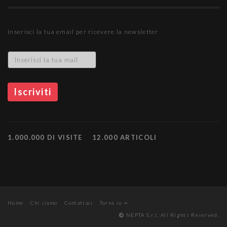
Inserisci la tua email per ricevere la newsletter
1.000.000 DI VISITE
12.000 ARTICOLI
Home
Chi siamo
Contattaci
Torna su
NEPTA S.r.l. All Rights Reserved.