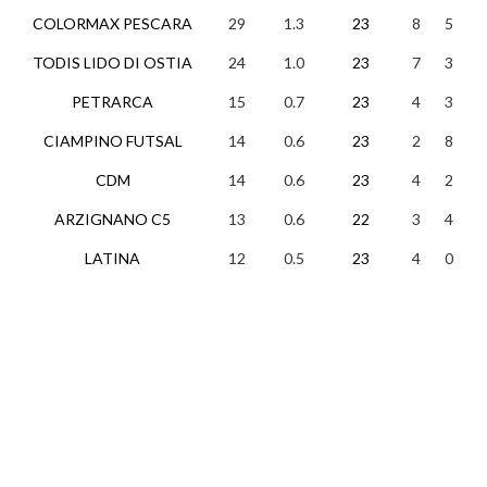
COLORMAX PESCARA
29
1.3
23
8
5
1
TODIS LIDO DI OSTIA
24
1.0
23
7
3
1
PETRARCA
15
0.7
23
4
3
1
CIAMPINO FUTSAL
14
0.6
23
2
8
1
CDM
14
0.6
23
4
2
1
ARZIGNANO C5
13
0.6
22
3
4
1
LATINA
12
0.5
23
4
0
1