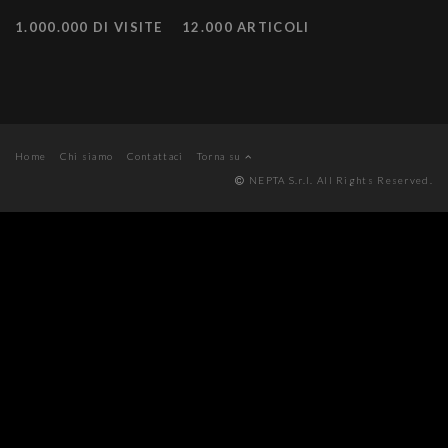
1.000.000 DI VISITE
12.000 ARTICOLI
Home
Chi siamo
Contattaci
Torna su
NEPTA S.r.l. All Rights Reserved.