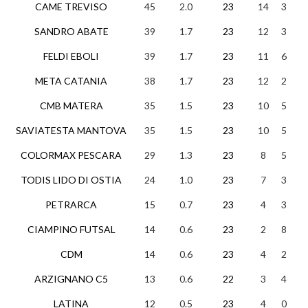
CAME TREVISO
45
2.0
23
14
3
6
SANDRO ABATE
39
1.7
23
12
3
8
FELDI EBOLI
39
1.7
23
11
6
6
META CATANIA
38
1.7
23
12
2
9
CMB MATERA
35
1.5
23
10
5
8
SAVIATESTA MANTOVA
35
1.5
23
10
5
8
COLORMAX PESCARA
29
1.3
23
8
5
1
TODIS LIDO DI OSTIA
24
1.0
23
7
3
1
PETRARCA
15
0.7
23
4
3
1
CIAMPINO FUTSAL
14
0.6
23
2
8
1
CDM
14
0.6
23
4
2
1
ARZIGNANO C5
13
0.6
22
3
4
1
LATINA
12
0.5
23
4
0
1