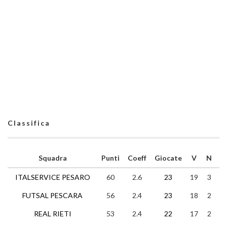
Classifica
Squadra
Punti
Coeff
Giocate
V
N
P
ITALSERVICE PESARO
60
2.6
23
19
3
1
FUTSAL PESCARA
56
2.4
23
18
2
3
REAL RIETI
53
2.4
22
17
2
3