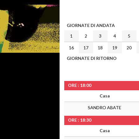
GIORNATE DI ANDATA
1
2
3
4
5
16
17
18
19
20
GIORNATE DI RITORNO
ORE : 18:00
Casa
SANDRO ABATE
ORE : 18:30
Casa