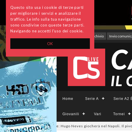
Questo sito usa i cookie di terze parti
per migliorare i servizi e analizzare il
traffico. Le info sulla tua navigazione
sono condivise con queste terze parti.
Navigando ne accetti l'uso dei cookie.
Accedi
Archivio
Invio comunica
OK
Home
Serie A
Serie A2 É
Giovanili
Vari
Tornei
lmercato, ora è ufficiale: Hugo Neves giocherà nel Napoli. Il pivot arriva