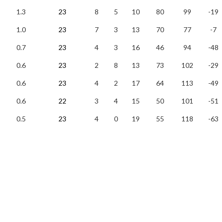
1.3
23
8
5
10
80
99
-19
1.0
23
7
3
13
70
77
-7
0.7
23
4
3
16
46
94
-48
0.6
23
2
8
13
73
102
-29
0.6
23
4
2
17
64
113
-49
0.6
22
3
4
15
50
101
-51
0.5
23
4
0
19
55
118
-63