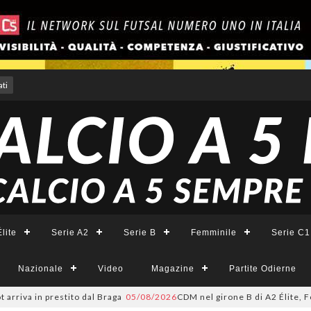
ti
lite
Serie A2
Serie B
Femminile
Serie C1
Nazionale
Video
Magazine
Partite Odierne
 in prestito dal Braga
05/08/2026
CDM nel girone B di A2 Élite, Fortuna: 