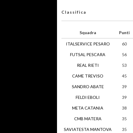
Classifica
Squadra
Punti
ITALSERVICE PESARO
60
FUTSAL PESCARA
56
REAL RIETI
53
CAME TREVISO
45
SANDRO ABATE
39
FELDI EBOLI
39
META CATANIA
38
CMB MATERA
35
SAVIATESTA MANTOVA
35