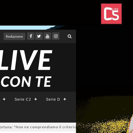
Redazione
Serie C2
Serie D
"Non ne comprendiamo il criterio". E c'è l'ipotesi rinuncia!
04/08/2026