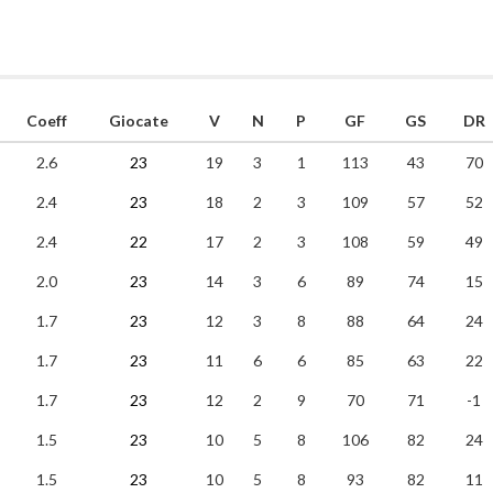
Coeff
Giocate
V
N
P
GF
GS
DR
2.6
23
19
3
1
113
43
70
2.4
23
18
2
3
109
57
52
2.4
22
17
2
3
108
59
49
2.0
23
14
3
6
89
74
15
1.7
23
12
3
8
88
64
24
1.7
23
11
6
6
85
63
22
1.7
23
12
2
9
70
71
-1
1.5
23
10
5
8
106
82
24
1.5
23
10
5
8
93
82
11