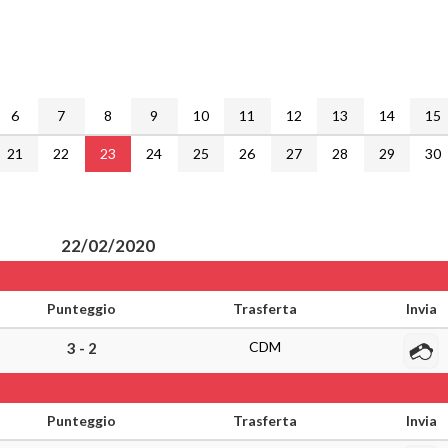
6
7
8
9
10
11
12
13
14
15
21
22
23
24
25
26
27
28
29
30
22/02/2020
Punteggio
Trasferta
Invia
CDM
3 - 2
Punteggio
Trasferta
Invia