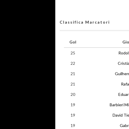
Classifica Marcatori
Gol
Gio
25
Rodol
22
Cristi
21
Guilher
21
Rafa
20
Eduard
19
Barbieri M
19
David Ti
19
Gabr