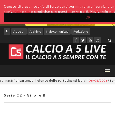
Questo sito usa i cookie di terze parti per migliorare i servizi e anal
navigazione sono condivise con queste terze parti. Navigando ne a
OK
Accedi
Archivio
Invio comunicati
Redazione
ri di partenza: l'elenco delle partecipanti laziali
06/08/2026
#SerieC2F
Serie C2 - Girone B