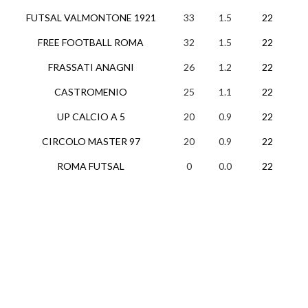
FUTSAL VALMONTONE 1921
33
1.5
22
9
FREE FOOTBALL ROMA
32
1.5
22
10
FRASSATI ANAGNI
26
1.2
22
8
CASTROMENIO
25
1.1
22
8
UP CALCIO A 5
20
0.9
22
6
CIRCOLO MASTER 97
20
0.9
22
6
ROMA FUTSAL
0
0.0
22
0