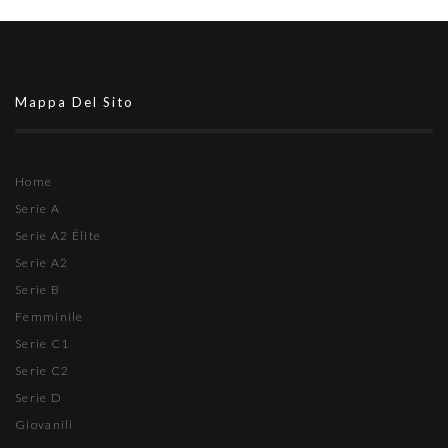
Mappa Del Sito
Home
Serie A
Serie A2 Élite
Serie A2
Serie B
Femminile
Serie C1
Serie C2
Serie D
Giovanili