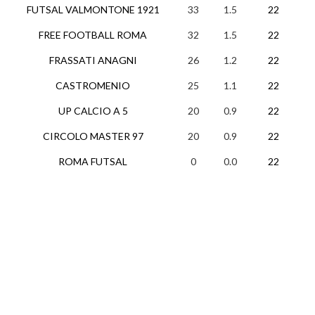
FUTSAL VALMONTONE 1921
33
1.5
22
9
FREE FOOTBALL ROMA
32
1.5
22
10
FRASSATI ANAGNI
26
1.2
22
8
CASTROMENIO
25
1.1
22
8
UP CALCIO A 5
20
0.9
22
6
CIRCOLO MASTER 97
20
0.9
22
6
ROMA FUTSAL
0
0.0
22
0