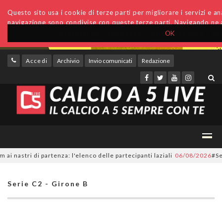
Questo sito usa i cookie di terze parti per migliorare i servizi e anal
navigazione sono condivise con queste terze parti. Navigando ne a
OK
Accedi
Archivio
Invio comunicati
Redazione
tri di partenza: l'elenco delle partecipanti laziali
06/08/2026
#SerieC2
Serie C2 - Girone B