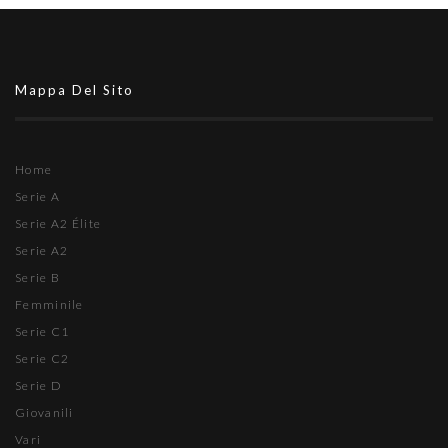
Mappa Del Sito
Home
Serie A
Serie A2 Élite
Serie A2
Serie B
Femminile
Serie C1
Serie C2
Serie D
Giovanili
Vari