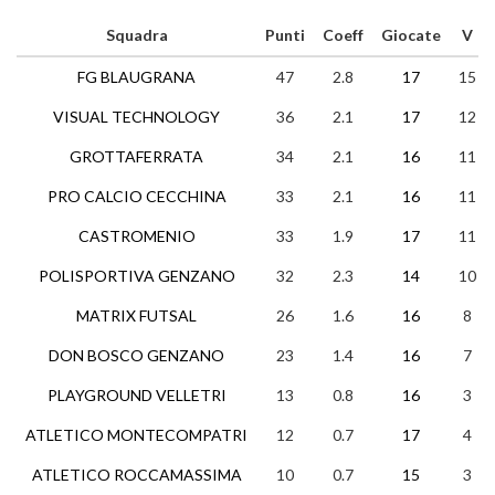
Squadra
Punti
Coeff
Giocate
V
FG BLAUGRANA
47
2.8
17
15
VISUAL TECHNOLOGY
36
2.1
17
12
GROTTAFERRATA
34
2.1
16
11
PRO CALCIO CECCHINA
33
2.1
16
11
CASTROMENIO
33
1.9
17
11
POLISPORTIVA GENZANO
32
2.3
14
10
MATRIX FUTSAL
26
1.6
16
8
DON BOSCO GENZANO
23
1.4
16
7
PLAYGROUND VELLETRI
13
0.8
16
3
ATLETICO MONTECOMPATRI
12
0.7
17
4
ATLETICO ROCCAMASSIMA
10
0.7
15
3