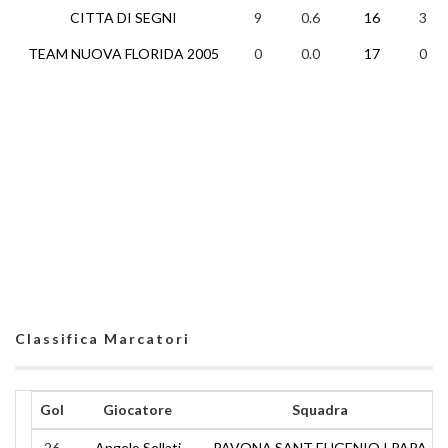
CITTA DI SEGNI
9
0.6
16
3
TEAM NUOVA FLORIDA 2005
0
0.0
17
0
Classifica Marcatori
Gol
Giocatore
Squadra
26
Angelo Sellati
PAVONA SANT EUGENIO I PAPA