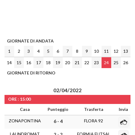
GIORNATE DI ANDATA
1
2
3
4
5
6
7
8
9
10
11
12
13
14
15
16
17
18
19
20
21
22
23
24
25
26
GIORNATE DI RITORNO
02/04/2022
ORE : 15:00
Casa
Punteggio
Trasferta
Invia
ZONAPONTINA
FLORA 92
6 - 4
LAUNDROMAT
FORMIA FUTSAL
2 - 2