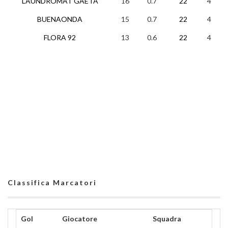
LAUNDROMAT GAETA
16
0.7
22
4
4
BUENAONDA
15
0.7
22
4
3
FLORA 92
13
0.6
22
4
1
Classifica Marcatori
Gol
Giocatore
Squadra