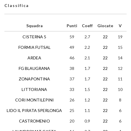
Classifica
Squadra
Punti
Coeff
Giocate
V
N
CISTERNA 5
59
2.7
22
19
2
FORMIA FUTSAL
49
2.2
22
15
4
ARDEA
46
2.1
22
14
4
FG BLAUGRANA
38
1.7
22
12
2
ZONAPONTINA
37
1.7
22
11
4
LITTORIANA
33
1.5
22
10
3
CORI MONTILEPINI
26
1.2
22
8
2
LIDO IL PIRATA SPERLONGA
25
1.1
22
6
7
CASTROMENIO
20
0.9
22
6
2