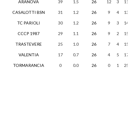
ARANOVA
39
1.5
26
12
3
11
CASALOTTI BSN
31
1.2
26
9
4
13
TC PARIOLI
30
1.2
26
9
3
14
CCCP 1987
29
1.1
26
9
2
15
TRASTEVERE
25
1.0
26
7
4
15
VALENTIA
17
0.7
26
4
5
17
TORMARANCIA
0
0.0
26
0
1
25