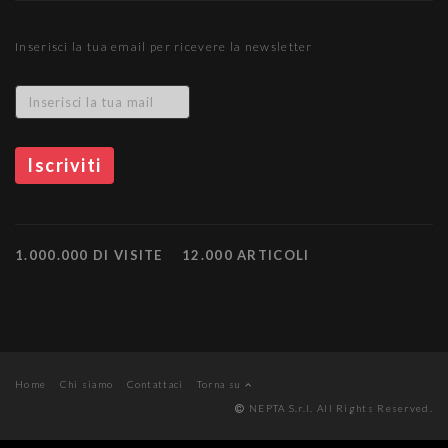
Inserisci la tua email per ricevere la newsletter
1.000.000 DI VISITE
12.000 ARTICOLI
Home
Chi siamo
Contattaci
Torna su
NEPTA S.r.l. All Rights Reserved.