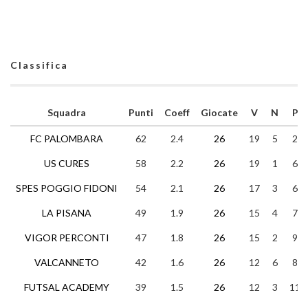
Classifica
Squadra
Punti
Coeff
Giocate
V
N
P
FC PALOMBARA
62
2.4
26
19
5
2
US CURES
58
2.2
26
19
1
6
SPES POGGIO FIDONI
54
2.1
26
17
3
6
LA PISANA
49
1.9
26
15
4
7
VIGOR PERCONTI
47
1.8
26
15
2
9
VALCANNETO
42
1.6
26
12
6
8
FUTSAL ACADEMY
39
1.5
26
12
3
11