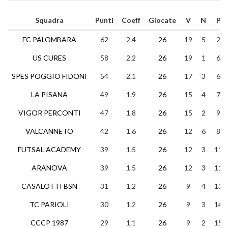
Squadra
Punti
Coeff
Giocate
V
N
P
FC PALOMBARA
62
2.4
26
19
5
2
US CURES
58
2.2
26
19
1
6
SPES POGGIO FIDONI
54
2.1
26
17
3
6
LA PISANA
49
1.9
26
15
4
7
VIGOR PERCONTI
47
1.8
26
15
2
9
VALCANNETO
42
1.6
26
12
6
8
FUTSAL ACADEMY
39
1.5
26
12
3
11
ARANOVA
39
1.5
26
12
3
11
CASALOTTI BSN
31
1.2
26
9
4
13
TC PARIOLI
30
1.2
26
9
3
14
CCCP 1987
29
1.1
26
9
2
15