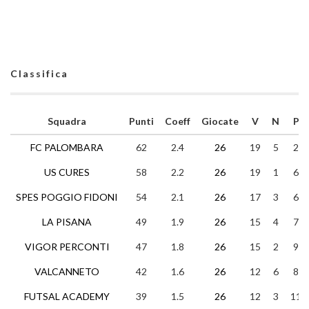
Classifica
Squadra
Punti
Coeff
Giocate
V
N
P
FC PALOMBARA
62
2.4
26
19
5
2
US CURES
58
2.2
26
19
1
6
SPES POGGIO FIDONI
54
2.1
26
17
3
6
LA PISANA
49
1.9
26
15
4
7
VIGOR PERCONTI
47
1.8
26
15
2
9
VALCANNETO
42
1.6
26
12
6
8
FUTSAL ACADEMY
39
1.5
26
12
3
11