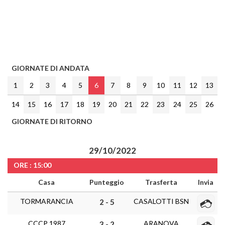
GIORNATE DI ANDATA
1
2
3
4
5
6
7
8
9
10
11
12
13
14
15
16
17
18
19
20
21
22
23
24
25
26
GIORNATE DI RITORNO
29/10/2022
ORE : 15:00
Casa
Punteggio
Trasferta
Invia
TORMARANCIA
CASALOTTI BSN
2 - 5
CCCP 1987
ARANOVA
3 - 2