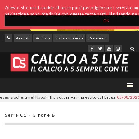
Questo sito usa i cookie di terze parti per migliorare i servizi e anal
navigazione sono condivise con queste terze parti. Navigando ne a
OK
Accedi
Archivio
Invio comunicati
Redazione
ocherà nel Napoli. Il pivot arriva in prestito dal Braga
05/08/2026
CDM n
Serie C1 - Girone B