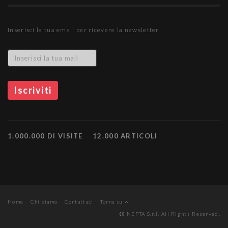
Inserisci la tua email per ricevere la newsletter
1.000.000 DI VISITE
12.000 ARTICOLI
Home
Chi siamo
Contattaci
Torna su
NEPTA S.r.l. All Rights Reserved.