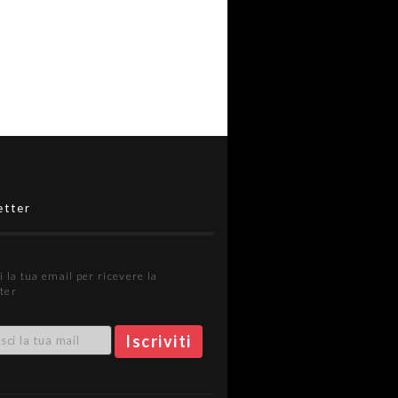
etter
i la tua email per ricevere la
ter