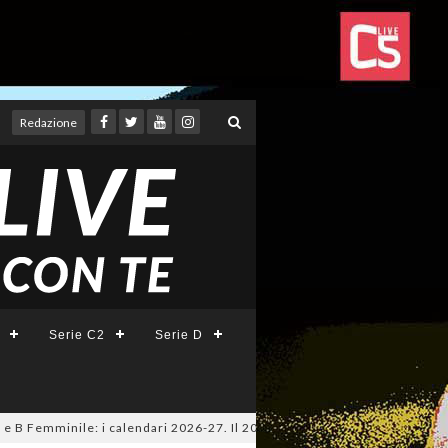
Redazione
Serie C2
Serie D
Femminile: i calendari 2026-27. Il 20 agosto la presentazione della Serie