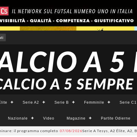
ti
lite
Serie A2
Serie B
Femminile
Serie C1
Nazionale
Video
Magazine
Partite Odierne
e: il programma completo
07/08/2026
Serie A Tesys, A2 Élite, A2, B e B 