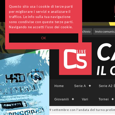
Questo sito usa i cookie di terze parti
per migliorare i servizi e analizzare il
traffico. Le info sulla tua navigazione
sono condivise con queste terze parti.
Navigando ne accetti l'uso dei cookie.
Accedi
Archivio
Invio comunica
OK
Home
Serie A
Serie A2 É
Giovanili
Vari
Tornei
pa Divisione, si parte il 19 settembre con l'andata del turno preliminar