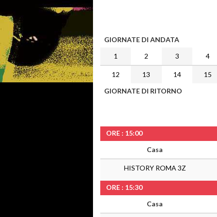
GIORNATE DI ANDATA
1
2
3
4
12
13
14
15
GIORNATE DI RITORNO
ORE : 15:00
Casa
HISTORY ROMA 3Z
ORE : 15:30
Casa