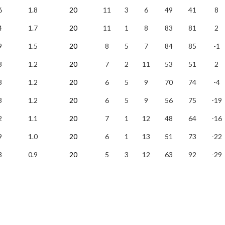
6
1.8
20
11
3
6
49
41
8
4
1.7
20
11
1
8
83
81
2
9
1.5
20
8
5
7
84
85
-1
3
1.2
20
7
2
11
53
51
2
3
1.2
20
6
5
9
70
74
-4
3
1.2
20
6
5
9
56
75
-19
2
1.1
20
7
1
12
48
64
-16
9
1.0
20
6
1
13
51
73
-22
8
0.9
20
5
3
12
63
92
-29