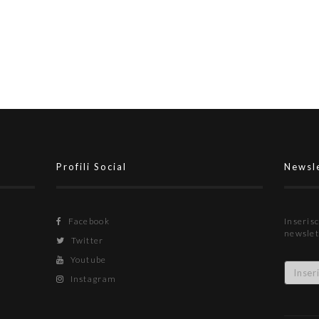
Profili Social
Newsl
Facebook
Inserisc
newslet
Twitter
Youtube
Instagram