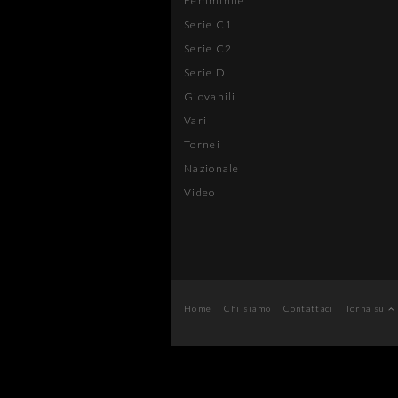
Femminile
Serie C1
Serie C2
Serie D
Giovanili
Vari
Tornei
Nazionale
Video
Home
Chi siamo
Contattaci
Torna su