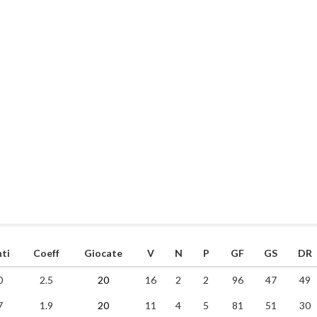
ti
Coeff
Giocate
V
N
P
GF
GS
DR
0
2.5
20
16
2
2
96
47
49
7
1.9
20
11
4
5
81
51
30