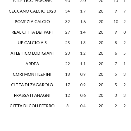
ATLETICO PAVONA
40
2.0
20
13
1
CECCANO CALCIO 1920
34
1.7
20
9
7
POMEZIA CALCIO
32
1.6
20
10
2
REAL CITTA DEI PAPI
27
1.4
20
9
0
UP CALCIO A 5
25
1.3
20
8
2
ATLETICO LODIGIANI
23
1.2
20
6
5
ARDEA
22
1.1
20
7
1
CORI MONTILEPINI
18
0.9
20
5
3
CITTA DI ZAGAROLO
17
0.9
20
5
2
FRASSATI ANAGNI
12
0.6
20
3
3
CITTA DI COLLEFERRO
8
0.4
20
2
2