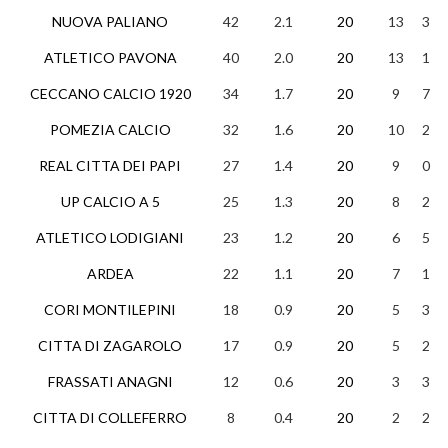
NUOVA PALIANO
42
2.1
20
13
3
ATLETICO PAVONA
40
2.0
20
13
1
CECCANO CALCIO 1920
34
1.7
20
9
7
POMEZIA CALCIO
32
1.6
20
10
2
REAL CITTA DEI PAPI
27
1.4
20
9
0
UP CALCIO A 5
25
1.3
20
8
2
ATLETICO LODIGIANI
23
1.2
20
6
5
ARDEA
22
1.1
20
7
1
CORI MONTILEPINI
18
0.9
20
5
3
CITTA DI ZAGAROLO
17
0.9
20
5
2
FRASSATI ANAGNI
12
0.6
20
3
3
CITTA DI COLLEFERRO
8
0.4
20
2
2