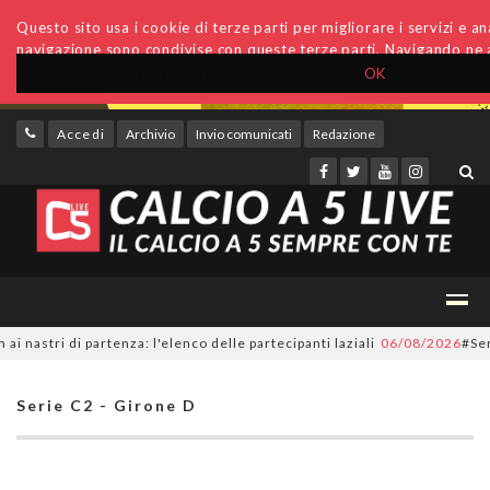
Questo sito usa i cookie di terze parti per migliorare i servizi e anal
navigazione sono condivise con queste terze parti. Navigando ne a
OK
Accedi
Archivio
Invio comunicati
Redazione
ri di partenza: l'elenco delle partecipanti laziali
06/08/2026
#SerieC2Fu
Serie C2 - Girone D