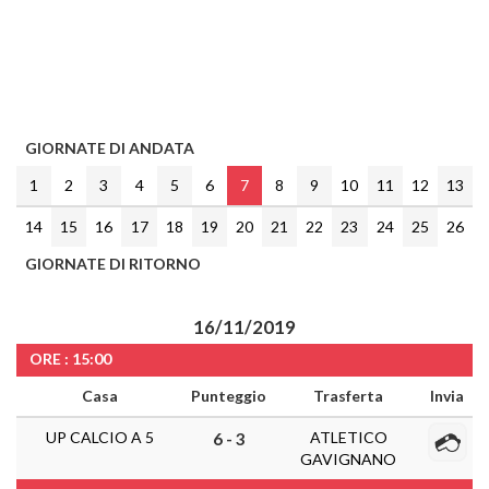
GIORNATE DI ANDATA
1
2
3
4
5
6
7
8
9
10
11
12
13
14
15
16
17
18
19
20
21
22
23
24
25
26
GIORNATE DI RITORNO
16/11/2019
ORE : 15:00
Casa
Punteggio
Trasferta
Invia
UP CALCIO A 5
ATLETICO
6 - 3
GAVIGNANO