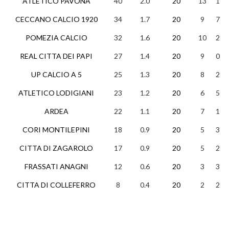
ATLETICO PAVONA
40
2.0
20
13
1
CECCANO CALCIO 1920
34
1.7
20
9
7
POMEZIA CALCIO
32
1.6
20
10
2
REAL CITTA DEI PAPI
27
1.4
20
9
0
UP CALCIO A 5
25
1.3
20
8
2
ATLETICO LODIGIANI
23
1.2
20
6
5
ARDEA
22
1.1
20
7
1
CORI MONTILEPINI
18
0.9
20
5
3
CITTA DI ZAGAROLO
17
0.9
20
5
2
FRASSATI ANAGNI
12
0.6
20
3
3
CITTA DI COLLEFERRO
8
0.4
20
2
2