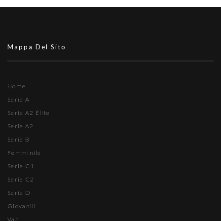
Mappa Del Sito
Home
Serie A
Serie A2 Élite
Serie A2
Serie B
Femminile
Serie C1
Serie C2
Serie D
Giovanili
Vari