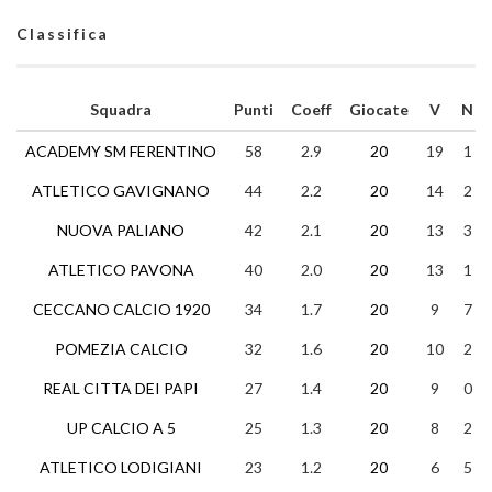
Classifica
Squadra
Punti
Coeff
Giocate
V
N
ACADEMY SM FERENTINO
58
2.9
20
19
1
ATLETICO GAVIGNANO
44
2.2
20
14
2
NUOVA PALIANO
42
2.1
20
13
3
ATLETICO PAVONA
40
2.0
20
13
1
CECCANO CALCIO 1920
34
1.7
20
9
7
POMEZIA CALCIO
32
1.6
20
10
2
REAL CITTA DEI PAPI
27
1.4
20
9
0
UP CALCIO A 5
25
1.3
20
8
2
ATLETICO LODIGIANI
23
1.2
20
6
5