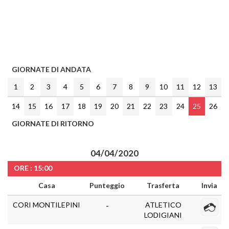
GIORNATE DI ANDATA
1
2
3
4
5
6
7
8
9
10
11
12
13
14
15
16
17
18
19
20
21
22
23
24
25
26
GIORNATE DI RITORNO
04/04/2020
ORE : 15:00
Casa
Punteggio
Trasferta
Invia
CORI MONTILEPINI
ATLETICO
-
LODIGIANI