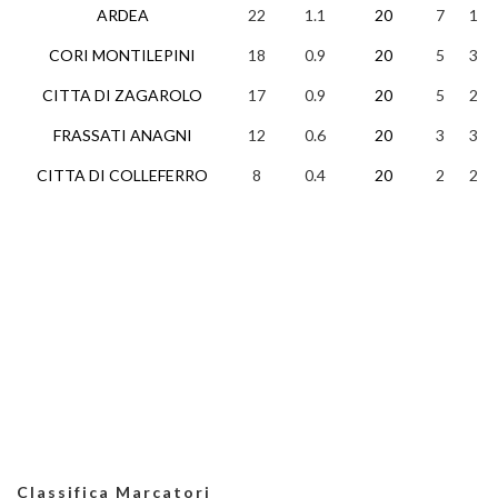
ARDEA
22
1.1
20
7
1
CORI MONTILEPINI
18
0.9
20
5
3
CITTA DI ZAGAROLO
17
0.9
20
5
2
FRASSATI ANAGNI
12
0.6
20
3
3
CITTA DI COLLEFERRO
8
0.4
20
2
2
Classifica Marcatori