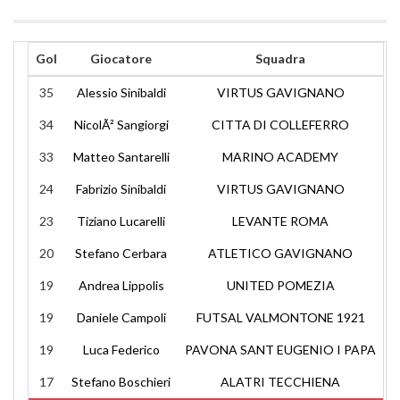
Gol
Giocatore
Squadra
35
Alessio Sinibaldi
VIRTUS GAVIGNANO
34
NicolÃ² Sangiorgi
CITTA DI COLLEFERRO
33
Matteo Santarelli
MARINO ACADEMY
24
Fabrizio Sinibaldi
VIRTUS GAVIGNANO
23
Tiziano Lucarelli
LEVANTE ROMA
20
Stefano Cerbara
ATLETICO GAVIGNANO
19
Andrea Lippolis
UNITED POMEZIA
19
Daniele Campoli
FUTSAL VALMONTONE 1921
19
Luca Federico
PAVONA SANT EUGENIO I PAPA
17
Stefano Boschieri
ALATRI TECCHIENA