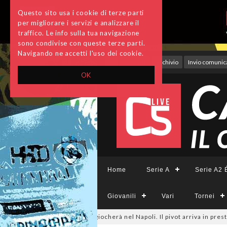
Questo sito usa i cookie di terze parti
per migliorare i servizi e analizzare il
traffico. Le info sulla tua navigazione
sono condivise con queste terze parti.
Navigando ne accetti l'uso dei cookie.
Accedi
Archivio
Invio comunica
OK
Home
Serie A
Serie A2 É
Giovanili
Vari
Tornei
ufficiale: Hugo Neves giocherà nel Napoli. Il pivot arriva in prestito dal