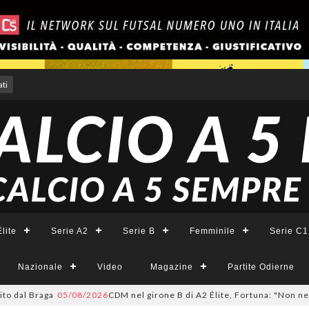
ti
lite
Serie A2
Serie B
Femminile
Serie C1
Nazionale
Video
Magazine
Partite Odierne
 Braga
05/08/2026
CDM nel girone B di A2 Élite, Fortuna: "Non ne compren