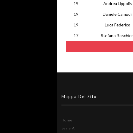
19
Andrea Lippolis
19
Daniele Campoli
19
Luca Federico
17
Stefano Boschier
Mappa Del Sito
Home
Serie A