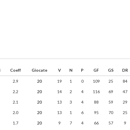
i
Coeff
Giocate
V
N
P
GF
GS
DR
2.9
20
19
1
0
109
25
84
2.2
20
14
2
4
116
69
47
2.1
20
13
3
4
88
59
29
2.0
20
13
1
6
95
70
25
1.7
20
9
7
4
66
57
9