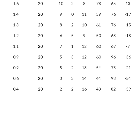
1.6
20
10
2
8
78
65
13
1.4
20
9
0
11
59
76
-17
1.3
20
8
2
10
61
76
-15
1.2
20
6
5
9
50
68
-18
1.1
20
7
1
12
60
67
-7
0.9
20
5
3
12
60
96
-36
0.9
20
5
2
13
54
75
-21
0.6
20
3
3
14
44
98
-54
0.4
20
2
2
16
43
82
-39