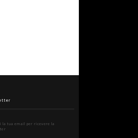
etter
i la tua email per ricevere la
ter